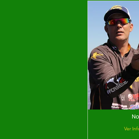
No
Ver In