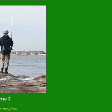
me 3
formações