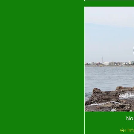
No
Ver In