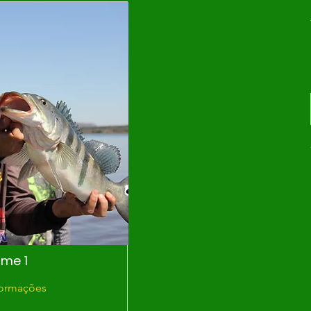
me 1
formações