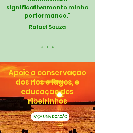
significativamente minha
performance."
Rafael Souza
Apoie a conservação
dos rios e lagos, e
educação dos
ribeirinhos
FAÇA UMA DOAÇÃO